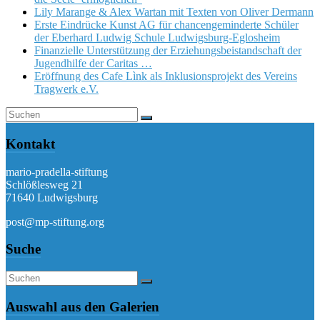
Lily Marange & Alex Wartan mit Texten von Oliver Dermann
Erste Eindrücke Kunst AG für chancengeminderte Schüler
der Eberhard Ludwig Schule Ludwigsburg-Eglosheim
Finanzielle Unterstützung der Erziehungsbeistandschaft der
Jugendhilfe der Caritas …
Eröffnung des Cafe Lìnk als Inklusionsprojekt des Vereins
Tragwerk e.V.
Kontakt
mario-pradella-stiftung
Schlößlesweg 21
71640 Ludwigsburg
post@mp-stiftung.org
Suche
Auswahl aus den Galerien