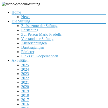
Zum
Inhalt
Menü
Home
springen
Gemeinnützige Organisation zur Förderung von Jugendlichen
mario-pradella-stiftung
News
Die Stiftung
Zielsetzung der Stiftung
Entstehung
Zur Person Mario Pradella
Vorstand der Stiftung
Auszeichnungen
Danksagungen
Förderer
Links zu Kooperationen
Aktivitäten
2025
2024
2023
2022
2021
2020
2019
2018
2017
2016