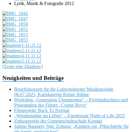
Lyrik, Musik & Fotografie 2012
[Zeige eine Diashow]
Neuigkeiten und Beiträge
Benefizkonzert für die Ludwigsburger Musikprojekte
06.07.2025, Karlskaserne Kleine Bühne
Workshop „Generation Übermorgen“ – Projektabschluss und
Präsentation des Filmes „Corner Boys“
Filmprojekt: Back To Normal
„Wendepunkte im Leben“ – Emotionale Night of Life 2025
Zirkusprojekt der Gemeinschaftsschule Korntal
Sabine Baumert, Stgt. Zeitung: „Kindern ein ‚Pfläschderle für
die Seele‘ ermöglichen“