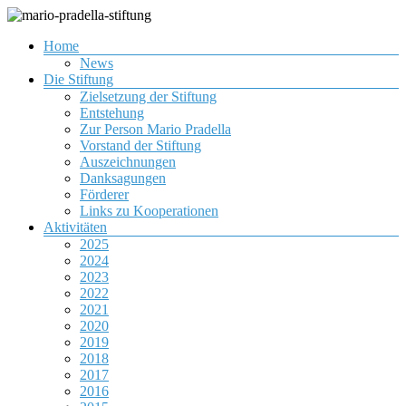
Zum
Inhalt
Menü
Home
springen
Gemeinnützige Organisation zur Förderung von Jugendlichen
mario-pradella-stiftung
News
Die Stiftung
Zielsetzung der Stiftung
Entstehung
Zur Person Mario Pradella
Vorstand der Stiftung
Auszeichnungen
Danksagungen
Förderer
Links zu Kooperationen
Aktivitäten
2025
2024
2023
2022
2021
2020
2019
2018
2017
2016