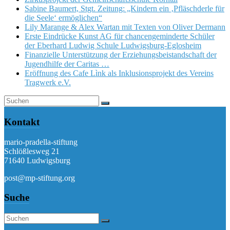
Sabine Baumert, Stgt. Zeitung: „Kindern ein ‚Pfläschderle für
die Seele‘ ermöglichen“
Lily Marange & Alex Wartan mit Texten von Oliver Dermann
Erste Eindrücke Kunst AG für chancengeminderte Schüler
der Eberhard Ludwig Schule Ludwigsburg-Eglosheim
Finanzielle Unterstützung der Erziehungsbeistandschaft der
Jugendhilfe der Caritas …
Eröffnung des Cafe Lìnk als Inklusionsprojekt des Vereins
Tragwerk e.V.
Kontakt
mario-pradella-stiftung
Schlößlesweg 21
71640 Ludwigsburg
post@mp-stiftung.org
Suche