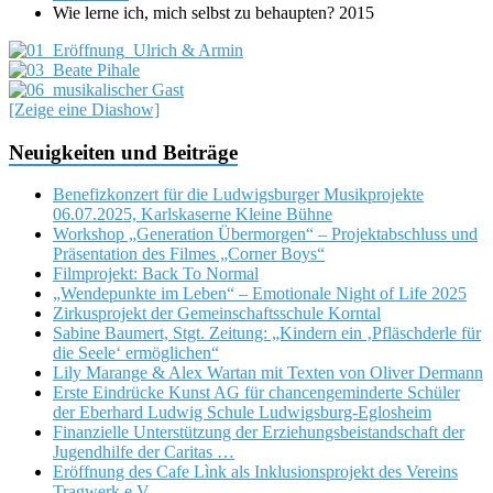
Wie lerne ich, mich selbst zu behaupten? 2015
[Zeige eine Diashow]
Neuigkeiten und Beiträge
Benefizkonzert für die Ludwigsburger Musikprojekte
06.07.2025, Karlskaserne Kleine Bühne
Workshop „Generation Übermorgen“ – Projektabschluss und
Präsentation des Filmes „Corner Boys“
Filmprojekt: Back To Normal
„Wendepunkte im Leben“ – Emotionale Night of Life 2025
Zirkusprojekt der Gemeinschaftsschule Korntal
Sabine Baumert, Stgt. Zeitung: „Kindern ein ‚Pfläschderle für
die Seele‘ ermöglichen“
Lily Marange & Alex Wartan mit Texten von Oliver Dermann
Erste Eindrücke Kunst AG für chancengeminderte Schüler
der Eberhard Ludwig Schule Ludwigsburg-Eglosheim
Finanzielle Unterstützung der Erziehungsbeistandschaft der
Jugendhilfe der Caritas …
Eröffnung des Cafe Lìnk als Inklusionsprojekt des Vereins
Tragwerk e.V.