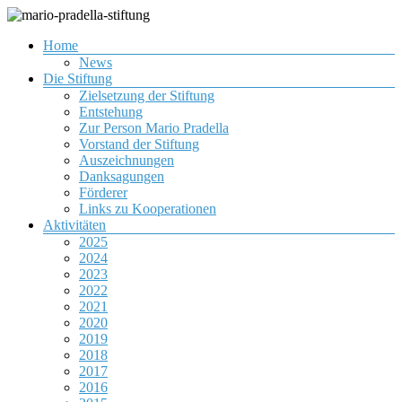
Zum
Inhalt
Menü
Home
springen
Gemeinnützige Organisation zur Förderung von Jugendlichen
mario-pradella-stiftung
News
Die Stiftung
Zielsetzung der Stiftung
Entstehung
Zur Person Mario Pradella
Vorstand der Stiftung
Auszeichnungen
Danksagungen
Förderer
Links zu Kooperationen
Aktivitäten
2025
2024
2023
2022
2021
2020
2019
2018
2017
2016