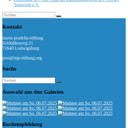
Tragwerk e.V.
Kontakt
mario-pradella-stiftung
Schlößlesweg 21
71640 Ludwigsburg
post@mp-stiftung.org
Suche
Auswahl aus den Galerien
Buchempfehlung