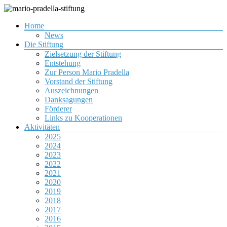
Zum
Inhalt
Menü
Home
springen
Gemeinnützige Organisation zur Förderung von Jugendlichen
mario-pradella-stiftung
News
Die Stiftung
Zielsetzung der Stiftung
Entstehung
Zur Person Mario Pradella
Vorstand der Stiftung
Auszeichnungen
Danksagungen
Förderer
Links zu Kooperationen
Aktivitäten
2025
2024
2023
2022
2021
2020
2019
2018
2017
2016