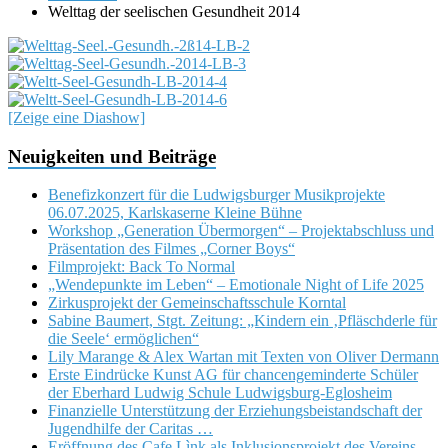
Welttag der seelischen Gesundheit 2014
[Zeige eine Diashow]
Neuigkeiten und Beiträge
Benefizkonzert für die Ludwigsburger Musikprojekte
06.07.2025, Karlskaserne Kleine Bühne
Workshop „Generation Übermorgen“ – Projektabschluss und
Präsentation des Filmes „Corner Boys“
Filmprojekt: Back To Normal
„Wendepunkte im Leben“ – Emotionale Night of Life 2025
Zirkusprojekt der Gemeinschaftsschule Korntal
Sabine Baumert, Stgt. Zeitung: „Kindern ein ‚Pfläschderle für
die Seele‘ ermöglichen“
Lily Marange & Alex Wartan mit Texten von Oliver Dermann
Erste Eindrücke Kunst AG für chancengeminderte Schüler
der Eberhard Ludwig Schule Ludwigsburg-Eglosheim
Finanzielle Unterstützung der Erziehungsbeistandschaft der
Jugendhilfe der Caritas …
Eröffnung des Cafe Lìnk als Inklusionsprojekt des Vereins