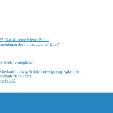
25, Karlskaserne Kleine Bühne
äsentation des Filmes „Corner Boys“
die Seele‘ ermöglichen“
r Eberhard Ludwig Schule Ludwigsburg-Eglosheim
gendhilfe der Caritas …
gwerk e.V.