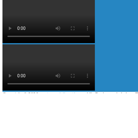
Copyright © 2026
mario-pradella-stiftung
. Alle Rechte vorbehalten.
|
Klein LB
|
Kontakt
Impressum/ Haftungsausschluss
Datenschutzerklärung