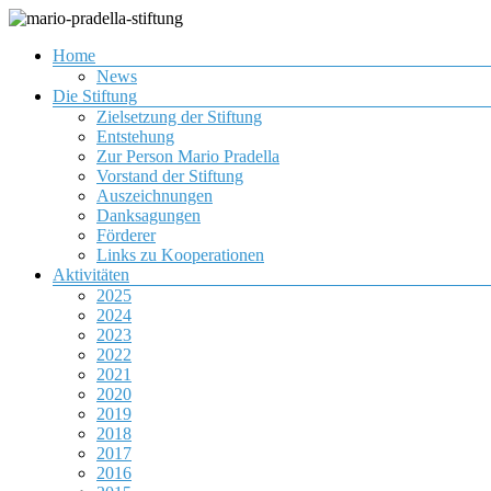
Zum
Inhalt
Menü
Home
springen
Gemeinnützige Organisation zur Förderung von Jugendlichen
mario-pradella-stiftung
News
Die Stiftung
Zielsetzung der Stiftung
Entstehung
Zur Person Mario Pradella
Vorstand der Stiftung
Auszeichnungen
Danksagungen
Förderer
Links zu Kooperationen
Aktivitäten
2025
2024
2023
2022
2021
2020
2019
2018
2017
2016