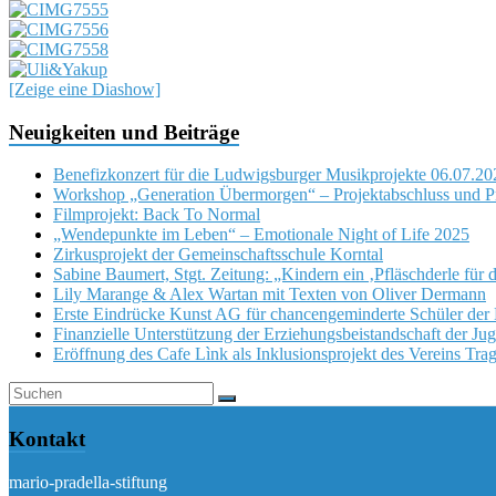
[Zeige eine Diashow]
Neuigkeiten und Beiträge
Benefizkonzert für die Ludwigsburger Musikprojekte 06.07.20
Workshop „Generation Übermorgen“ – Projektabschluss und Pr
Filmprojekt: Back To Normal
„Wendepunkte im Leben“ – Emotionale Night of Life 2025
Zirkusprojekt der Gemeinschaftsschule Korntal
Sabine Baumert, Stgt. Zeitung: „Kindern ein ‚Pfläschderle für 
Lily Marange & Alex Wartan mit Texten von Oliver Dermann
Erste Eindrücke Kunst AG für chancengeminderte Schüler de
Finanzielle Unterstützung der Erziehungsbeistandschaft der Ju
Eröffnung des Cafe Lìnk als Inklusionsprojekt des Vereins Tra
Kontakt
mario-pradella-stiftung