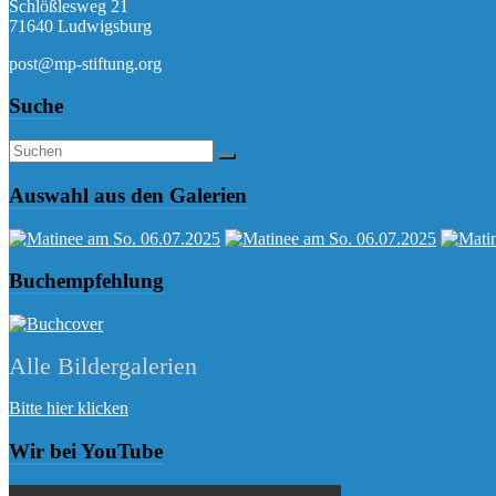
Schlößlesweg 21
71640 Ludwigsburg
post@mp-stiftung.org
Suche
Auswahl aus den Galerien
Buchempfehlung
Alle Bildergalerien
Bitte hier klicken
Wir bei YouTube