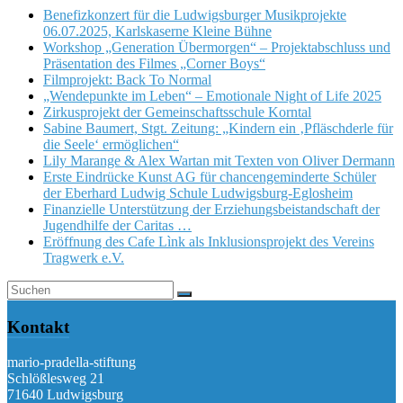
Benefizkonzert für die Ludwigsburger Musikprojekte
06.07.2025, Karlskaserne Kleine Bühne
Workshop „Generation Übermorgen“ – Projektabschluss und
Präsentation des Filmes „Corner Boys“
Filmprojekt: Back To Normal
„Wendepunkte im Leben“ – Emotionale Night of Life 2025
Zirkusprojekt der Gemeinschaftsschule Korntal
Sabine Baumert, Stgt. Zeitung: „Kindern ein ‚Pfläschderle für
die Seele‘ ermöglichen“
Lily Marange & Alex Wartan mit Texten von Oliver Dermann
Erste Eindrücke Kunst AG für chancengeminderte Schüler
der Eberhard Ludwig Schule Ludwigsburg-Eglosheim
Finanzielle Unterstützung der Erziehungsbeistandschaft der
Jugendhilfe der Caritas …
Eröffnung des Cafe Lìnk als Inklusionsprojekt des Vereins
Tragwerk e.V.
Kontakt
mario-pradella-stiftung
Schlößlesweg 21
71640 Ludwigsburg