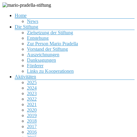
Zum
Inhalt
Menü
Home
springen
Gemeinnützige Organisation zur Förderung von Jugendlichen
mario-pradella-stiftung
News
Die Stiftung
Zielsetzung der Stiftung
Entstehung
Zur Person Mario Pradella
Vorstand der Stiftung
Auszeichnungen
Danksagungen
Förderer
Links zu Kooperationen
Aktivitäten
2025
2024
2023
2022
2021
2020
2019
2018
2017
2016